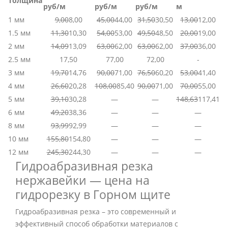
Толщина
руб/м
руб/м
руб/м
м
1 мм
9,00
8,00
45,00
44,00
31,50
30,50
13,00
12,00
1.5 мм
11,30
10,30
54,00
53,00
49,50
48,50
20,00
19,00
2 мм
14,09
13,09
63,00
62,00
63,00
62,00
37,00
36,00
2.5 мм
17,50
77,00
72,00
-
3 мм
19,70
14,76
90,00
71,00
76,50
60,20
53,00
41,40
4 мм
26,60
20,28
108,00
85,40
90,00
71,00
70,00
55,00
5 мм
39,10
30,28
—
—
148,63
117,41
6 мм
49,20
38,36
—
—
—
8 мм
93,99
92,99
—
—
—
10 мм
155,80
154,80
—
—
—
12 мм
245,30
244,30
—
—
—
Гидроабразивная резка
нержавейки — цена на
гидрорезку в Горном щите
Гидроабразивная резка – это современный и
эффективный способ обработки материалов с