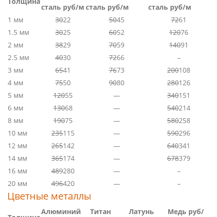
Толщина
сталь руб/м
сталь руб/м
сталь руб/м
1 мм
30
22
50
45
72
61
1.5 мм
30
25
60
52
120
76
2 мм
38
29
70
59
140
91
2.5 мм
40
30
72
66
–
3 мм
65
41
76
73
200
108
4 мм
75
50
90
80
280
126
5 мм
120
55
—
340
151
6 мм
130
68
—
540
214
8 мм
190
75
—
580
258
10 мм
235
115
—
590
296
12 мм
265
142
—
640
341
14 мм
365
174
—
678
379
16 мм
489
280
—
–
20 мм
496
420
—
–
Цветные металлы
Алюминий
Титан
Латунь
Медь руб/